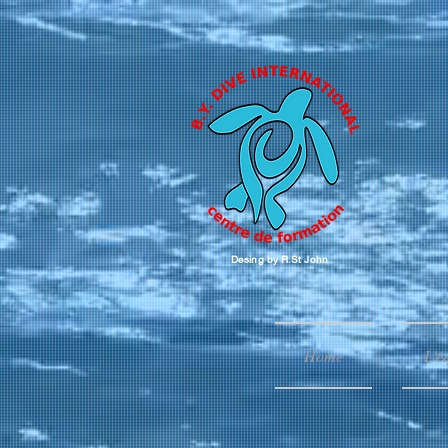
Desing by R.St John
Home
L'é