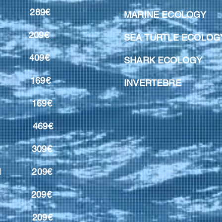
9€
MARINE ECOL
209€
SEA TURTLE EC
ING 409
€
SHARK ECOL
UES 169€
INVERTEBR
ROX 169€
ROX 469€
NG 309€
TION 209€
ILITY 209€
CY 209€