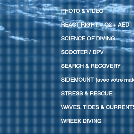
PHOTO & VIDE
REACT RIGHT + O2 +
SCIENCE OF DIVI
SCOOTER / DP
SEARCH & RECOVE
SIDEMOUNT (avec votre mat
STRESS & RESC
WAVES, TIDES & CURR
WREEK DIVIN