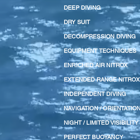
DEEP DIVING
28
DRY SUIT 
DECOMPRESSION DIV
EQUIPMENT TECHNIQ
ENRICHED AIR NIT
EXTENDED RANGE NIT
INDEPENDENT DIVI
NAVIGATION / ORIENTA
NIGHT / LIMITED VISIB
PERFECT BUOYAN