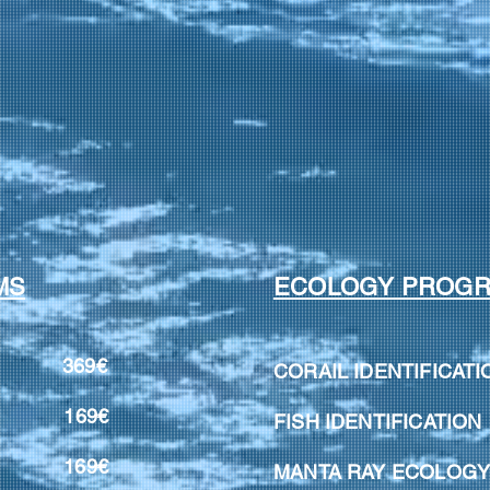
MS
ECOLOGY PROG
69€
CORAIL IDENTIFI
 169€
FISH IDENTIFIC
G 169€
MANTA RAY EC