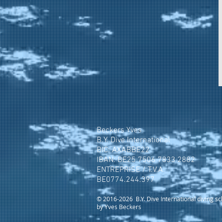
Beckers Yves
B.Y. Dive International
BIC: AXABBE22
IBAN: BE25 7506 7833 2882
ENTREPRISE / T.V.A.
BE0774.244.397
© 2016-2026
B.Y. Dive International diving s
by Yves Beckers