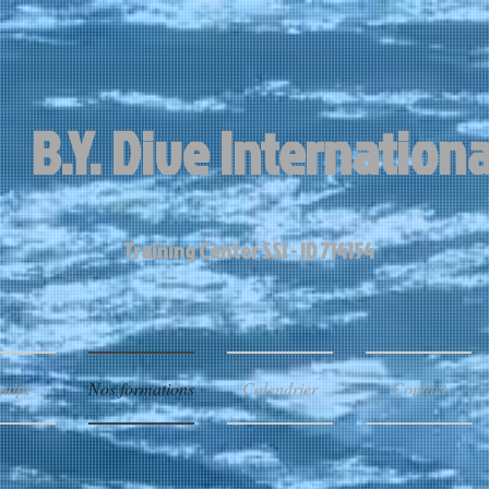
B.Y. Dive International​
Training Center SSI - ID 714154
quipe
Nos formations
Calendrier
Contact