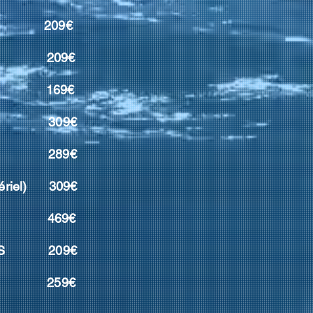
O 209€
 AED 209€
NG 169€
V 309€
RY 289€
ériel)
309€
UE 469€
ENTS 209€
G 259€