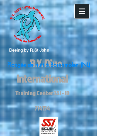
Desing by R.St John
B.Y. Dive
Plongée de nuit à Boschmolen (NL)
International​​
Training Center SSI - ID
714154